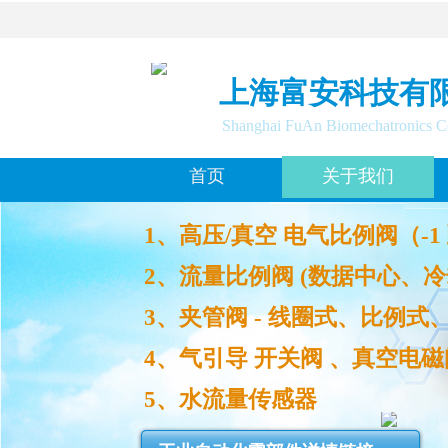
上海富安科技有
Shanghai FuAn Biomechatronics C
首页
关于我们
1、
高压/真空 电气比例阀（-1 到 3
2、流量比例阀 (数据中心、
3、
夹管阀 -
线圈式、比例式
4、气引导 开关阀 、真空电
5、水流量传感器