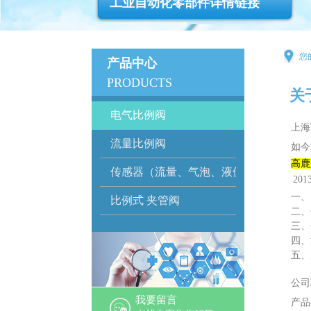
工业自动化零部件详情链接
您
产品中心
PRODUCTS
​
电气比例阀
上海
流量比例阀
如今
高鹿
传感器（流量、气泡、液位）
201
一、
比例式 夹管阀
二、
三、
四、
五、
公司
我要留言
产品